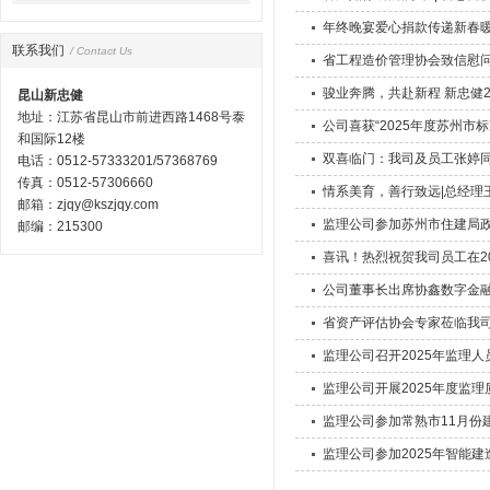
年终晚宴爱心捐款传递新春
联系我们
/ Contact Us
省工程造价管理协会致信慰问
骏业奔腾，共赴新程 新忠健2
昆山新忠健
地址：江苏省昆山市前进西路1468号泰
公司喜获“2025年度苏州市
和国际12楼
双喜临门：我司及员工张婷
电话：0512-57333201/57368769
传真：0512-57306660
情系美育，善行致远|总经理
邮箱：zjqy@kszjqy.com
监理公司参加苏州市住建局
邮编：215300
喜讯！热烈祝贺我司员工在2
公司董事长出席协鑫数字金
省资产评估协会专家莅临我
监理公司召开2025年监理
监理公司开展2025年度监
监理公司参加常熟市11月份
监理公司参加2025年智能