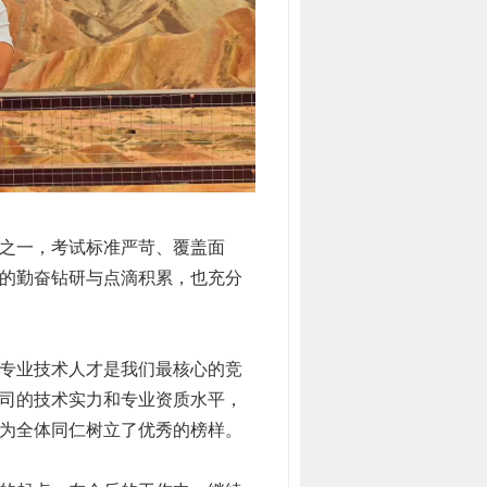
之一，考试标准严苛、覆盖面
的勤奋钻研与点滴积累，也充分
专业技术人才是我们最核心的竞
司的技术实力和专业资质水平，
为全体同仁树立了优秀的榜样。