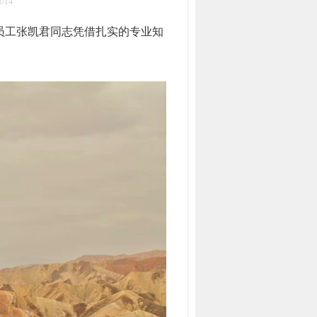
14
司员工张凯君同志凭借扎实的专业知